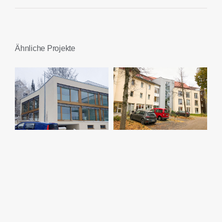
Ähnliche Projekte
Sanierung und
Neubau, Alten-
Neubau
und
Hospiz
Pflegeheim St.
Heidenheim
Anna
Ellwangen