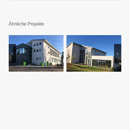
Ähnliche Projekte
Turn- und
Kath.
Festhalle
Gemeindehaus
Gerstetten
Gerstetten